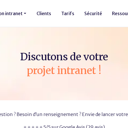
on intranet
Clients
Tarifs
Sécurité
Ressou
Discutons de votre
projet intranet !
stion ? Besoin d’un renseignement ? Envie de lancer votre 
​⭐ ⭐ ⭐ ⭐ ⭐ 5/5 sur Google Avis​ (29 avis)