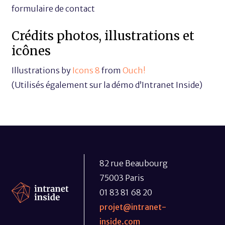
formulaire de contact
Crédits photos, illustrations et
icônes
Illustrations by
Icons 8
from
Ouch!
(Utilisés également sur la démo d’Intranet Inside)
82 rue Beaubourg
75003 Paris
01 83 81 68 20
projet@intranet-
inside.com