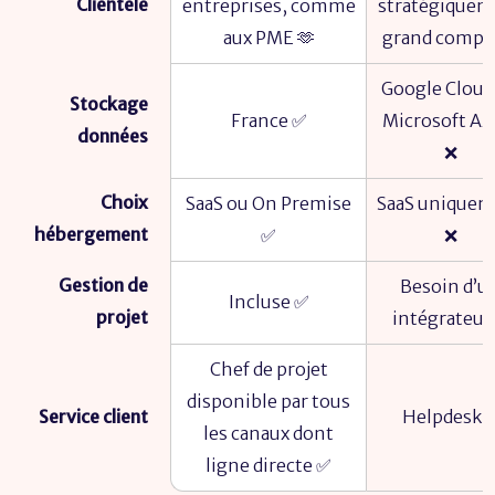
Clientèle
entreprises, comme
stratégiquem
aux PME 🫶
grand compt
Google Cloud
Stockage
France ✅
Microsoft Az
données
❌
Choix
SaaS ou On Premise
SaaS uniquem
hébergement
✅
❌
Gestion de
Besoin d’u
Incluse ✅
projet
intégrateur
Chef de projet
disponible par tous
Service client
Helpdesk 
les canaux dont
ligne directe ✅