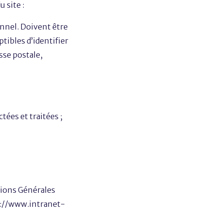
 site :
onnel. Doivent être
ibles d’identifier
sse postale,
ées et traitées ;
tions Générales
ps://www.intranet-