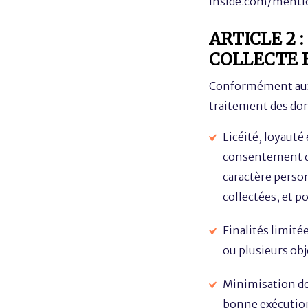
inside.com/menti
ARTICLE 2 
COLLECTE 
Conformément aux d
traitement des donn
Licéité, loyauté
consentement de
caractère person
collectées, et p
Finalités limité
ou plusieurs obj
Minimisation de 
bonne exécution 