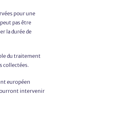
ervées pour une
 peut pas être
er la durée de
able du traitement
s collectées.
ment européen
pourront intervenir