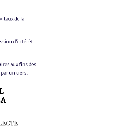
vitaux de la
ission d’intérêt
ires aux fins des
par un tiers.
L
LA
LECTE