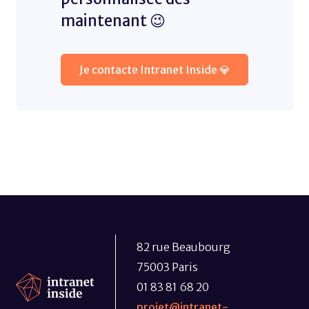
maintenant 😉
Je contacte Intranet Inside 💎
82 rue Beaubourg
75003 Paris
01 83 81 68 20
projet@intranet-