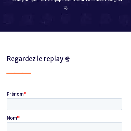
🚀
Regardez le replay 🍿
___