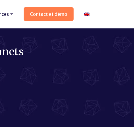
rces
Contact et démo
anets