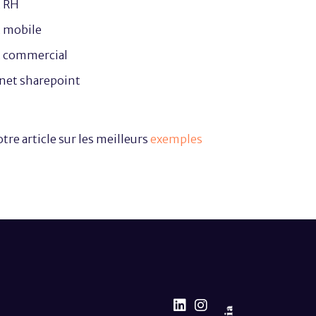
t RH
t mobile
t commercial
net sharepoint
tre article sur les meilleurs
exemples