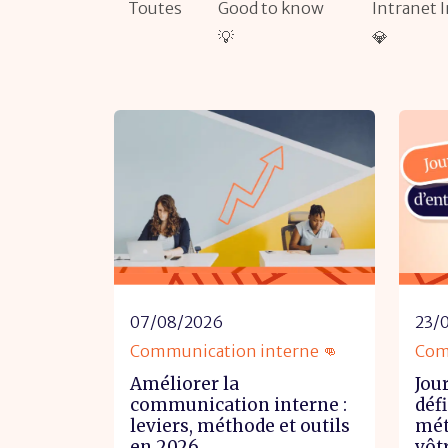
Toutes
Good to know
Intranet 
💡
💎
07/08/2026
23/
Communication interne 👊
Com
Améliorer la
Jour
communication interne :
déf
leviers, méthode et outils
mét
en 2026
vôt