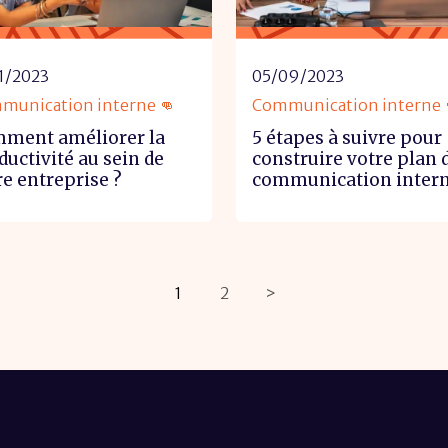
1/2023
05/09/2023
munication interne 👊
Communication interne 
ment améliorer la
5 étapes à suivre pour
ductivité au sein de
construire votre plan 
re entreprise ?
communication inter
1
2
>
Posts
pagination