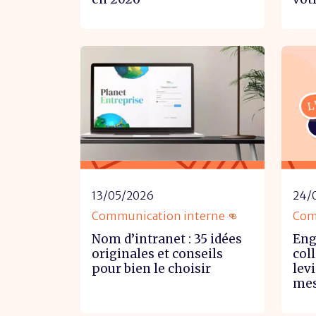
13/05/2026
24/
Communication interne 👊
Com
Nom d’intranet : 35 idées
En
originales et conseils
coll
pour bien le choisir
lev
mes